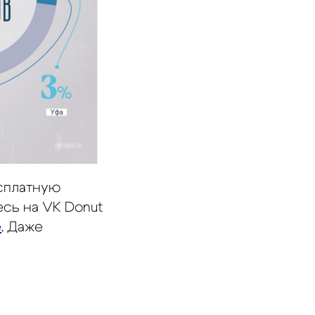
есплатную
сь на VK Donut
е
. Даже