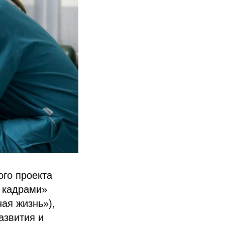
го проекта
 кадрами»
ая жизнь»),
азвития и